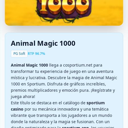
▶
Animal Magic 1000
PG Soft
RTP 96.7%
Animal Magic 1000
llega a cosportium.net para
transformar tu experiencia de juego en una aventura
mística y lucrativa. Descubre la magia de Animal Magic
1000 en Sportium. Disfruta de gráficos increíbles,
premios multiplicadores y emoción pura. ¡Regístrate y
juega ahora!
Este título se destaca en el catálogo de
sportium
casino
por su mecánica innovadora y una temática
vibrante que transporta a los jugadores a un mundo
donde la naturaleza y la magia se fusionan. Con un
diseño optimizado para la
sportium app
, los usuarios