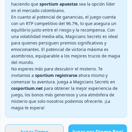
haciendo que
sportium apuestas
sea la opción líder
en el mercado colombiano.
En cuanto al potencial de ganancias, el juego cuenta
con un RTP competitivo del 96.7%, lo que asegura un
equilibrio justo entre el riesgo y la recompensa. Con
una volatilidad media-alta, Magicians Secrets es ideal
para quienes persiguen premios significativos y
emocionantes. El potencial de victoria máxima es
asombroso, equiparable a los mejores trucos de magia
del mundo.
No esperes más para descubrir el misterio. Te
invitamos a
sportium registrarse
ahora mismo y
comenzar tu aventura. Juega a Magicians Secrets en
cosportium.net
para obtener la mejor experiencia de
juego, los bonos más generosos y una atmósfera de
misterio que solo nosotros podemos ofrecerte. ¡La
magia te espera!
Jugar Demo
Jugar por Dinero Real