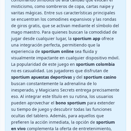
misticismo, como sombreros de copa, cartas naipe y
varitas mágicas. Entre sus características principales
se encuentran los comodines expansivos y las rondas
de giros gratis, que se activan mediante el símbolo del
mago maestro. Para quienes buscan la comodidad de
jugar desde cualquier lugar, la
sportium app
ofrece
una integración perfecta, permitiendo que la
experiencia de
sportium online
sea fluida y
visualmente impactante en cualquier dispositivo móvil.
La popularidad de este juego en
sportium colombia
no es casualidad. Los jugadores que disfrutan de
sportium apuestas deportivas
y del
sportium casino
buscan constantemente la adrenalina de lo
inesperado, y Magicians Secrets entrega precisamente
eso. Al integrar este título en su rutina, los usuarios
pueden aprovechar el
bono sportium
para extender
su tiempo de juego y descubrir todas las funciones
ocultas del tablero. Además, para aquellos que
prefieren la acción inmediata, la opción de
sportium
en vivo
complementa la oferta de entretenimiento,