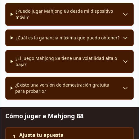
¿Puedo jugar Mahjong 88 desde mi dispositivo
móvil?
¿Cuál es la ganancia máxima que puedo obtener?
¿El juego Mahjong 88 tiene una volatilidad alta o
baja?
¿Existe una versión de demostración gratuita
para probarlo?
Cómo jugar a Mahjong 88
Ajusta tu apuesta
1