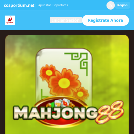
cosportium.net
Apuestas Deportivas Líderes
Región
Iniciar Sesión
Regístrate Ahora